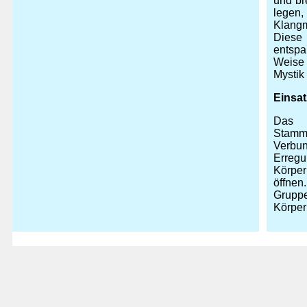
und br
legen,
Klangm
Diese 
entspa
Weise 
Mystik
Einsat
Das D
Stamm
Verbun
Erregu
Körper
öffne
Gruppe
Körper 