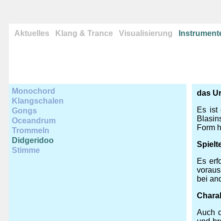
Aktuelles
Klang & Trance
Visualisierung
Instrument
Monochord
das Ur
Klangschalen
Es ist
Gongs
Blasin
Oceandrum
Form h
Trommeln
Didgeridoo
Spielt
Stimme
Es erf
voraus
bei an
Chara
Auch d